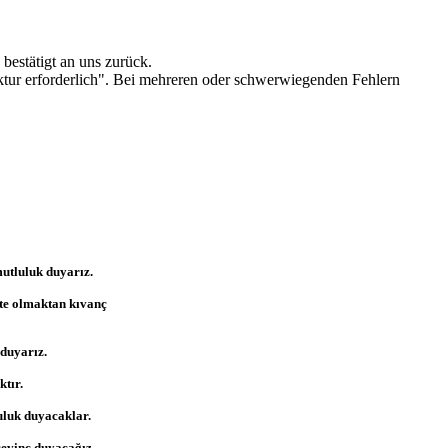
bestätigt an uns zurück.
ktur erforderlich". Bei mehreren oder schwerwiegenden Fehlern
utluluk duyarız.
kte olmaktan kıvanç
 duyarız.
ktır.
uluk duyacaklar.
sevinç duyacağız