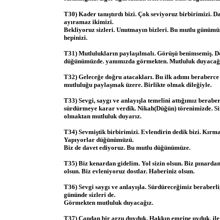
T30) Kader tanıştırdı bizi. Çok seviyoruz birbirimizi. 
ayıramaz ikimizi.
Bekliyoruz sizleri. Unutmayın bizleri. Bu mutlu günümü
hepinizi.
T31) Mutlulukların paylaşılmalı. Görüşü benimsemiş. D
düğünümüzde. yanımızda görmekten. Mutluluk duyacağ
T32) Geleceğe doğru atacakları. Bu ilk adımı beraberc
mutluluğu paylaşmak üzere. Birlikte olmak dileğiyle.
T33) Sevgi, saygı ve anlayışla temelini attığımız berabe
sürdürmeye karar verdik. Nikah(Düğün) törenimizde. Siz
olmaktan mutluluk duyarız.
T34) Sevmiştik birbirimizi. Evlendirin dedik bizi. Kırma
Yapıyorlar düğünümüzü.
Biz de davet ediyoruz. Bu mutlu düğünümüze.
T35) Biz kenardan gidelim. Yol sizin olsun. Biz pınardan 
olsun. Biz evleniyoruz dostlar. Haberiniz olsun.
T36) Sevgi saygı ve anlayışla. Sürdüreceğimiz beraberli
gününde sizleri de.
Görmekten mutluluk duyacağız.
T37) Candan bir arzu duyduk. Hakkın emrine uyduk. ile´