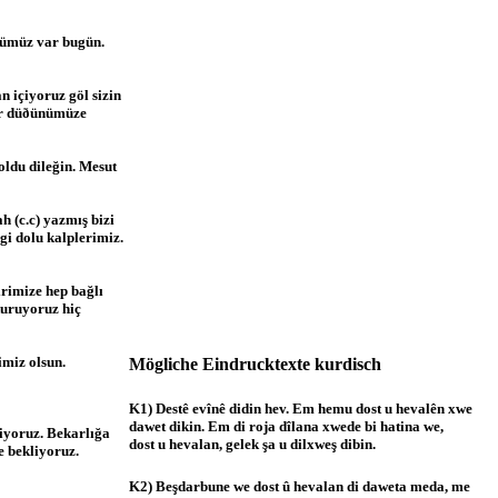
nümüz var bugün.
n içiyoruz göl sizin
lar düðünümüze
oldu dileğin. Mesut
h (c.c) yazmış bizi
gi dolu kalplerimiz.
rimize hep bağlı
kuruyoruz hiç
imiz olsun.
Mögliche Eindrucktexte kurdisch
K1) Destê evînê didin hev. Em hemu dost u hevalên xwe
dawet dikin. Em di roja dîlana xwede bi hatina we,
iyoruz. Bekarlığa
dost u hevalan, gelek şa u dilxweş dibin.
e bekliyoruz.
K2) Beşdarbune we dost û hevalan di daweta meda, me