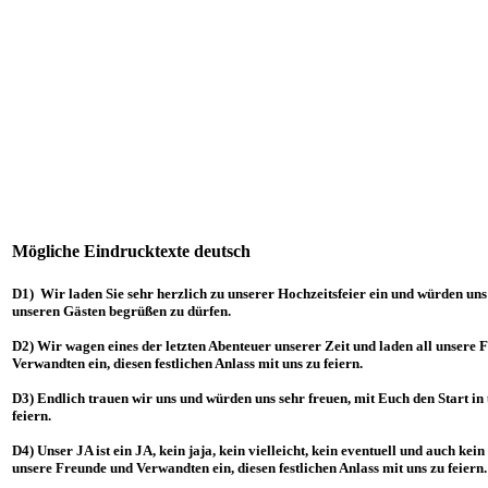
Mögliche Eindrucktexte deutsch
D1) Wir laden Sie sehr herzlich zu unserer Hochzeitsfeier ein und würden uns 
unseren Gästen begrüßen zu dürfen.
D2) Wir wagen eines der letzten Abenteuer unserer Zeit und laden all unsere 
Verwandten ein, diesen festlichen Anlass mit uns zu feiern.
D3) Endlich trauen wir uns und würden uns sehr freuen, mit Euch den Start in 
feiern.
D4) Unser JA ist ein JA, kein jaja, kein vielleicht, kein eventuell und auch kein
unsere Freunde und Verwandten ein, diesen festlichen Anlass mit uns zu feiern.