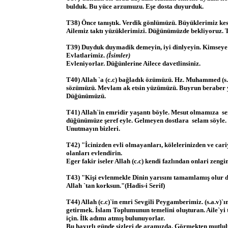
bulduk. Bu yüce arzumuzu. Eşe dosta duyurduk.
T38) Önce tanıştık. Verdik gönlümüzü. Büyüklerimiz ke
Ailemiz taktı yüzüklerimizi. Düğünümüzde bekliyoruz. 
T39) Duyduk duymadik demeyin, iyi dinlyeyin. Kimseye 
Evlatlarimiz.
(İsimler)
Evleniyorlar. Düğünlerine Ailece davetlinsiniz.
T40) Allah `a (c.c) bağladık özümüzü. Hz. Muhammed (s.
sözümüzü. Mevlam ak etsin yüzümüzü. Buyrun beraber 
Düğünümüzü.
T41) Allah`in emridir yaşantı böyle. Mesut olmamıza se
düğünümüze şeref eyle. Gelmeyen dostlara selam söyle. B
Unutmayın bizleri.
T42) "İcinizden evli olmayanları, kölelerinizden ve cari
olanları evlendirin.
Eger fakir iseler Allah (c.c) kendi fazlından onlari zengi
T43) "Kişi evlenmekle Dinin yarısını tamamlamış olur di
Allah `tan korksun."(Hadis-i Serif)
T44) Allah (c.c)`in emri Sevgili Peygamberimiz. (s.a.v)`ı
getirmek. İslam Toplumunun temelini oluşturan. Aile`yi 
için. İlk adımı atmış bulunuyorlar.
Bu hayırlı günde sizleri de aramızda. Görmekten mutlul