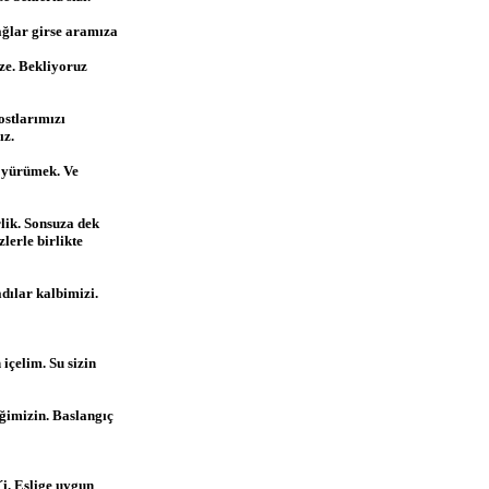
Dağlar girse aramıza
ze. Bekliyoruz
ostlarımızı
ız.
e yürümek. Ve
rlik. Sonsuza dek
lerle birlikte
dılar kalbimizi.
içelim. Su sizin
ğimizin. Baslangıç
i. Eslige uygun