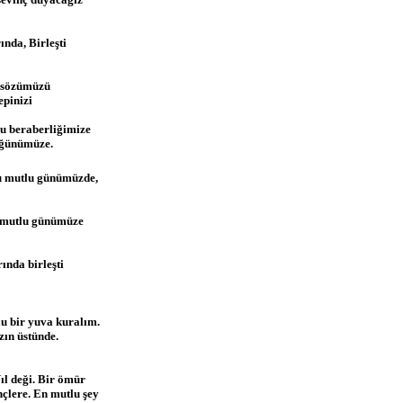
nda, Birleşti
r sözümüzü
pinizi
u beraberliğimize
üğünümüze.
u mutlu günümüzde,
u mutlu günümüze
ında birleşti
u bir yuva kuralım.
ın üstünde.
ıl deği. Bir ömür
nçlere. En mutlu şey