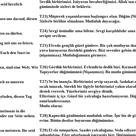
Sevdik birbirimizi. İstiyoruz beraberliğimizi. Allah`tan
 seid herzlich
günümüzde sizleri de bekleriz.
T23) Müşterek yaşantılarının başlangıcı olan. Düğün (Ni
uen uns darauf, diesen
Sizlerle birlikte olmaktan. Mutluluk duyacağız.
T24) Sevgi üstündür ama bilene. Sevgi karşılıklıdır ama
en zu dürfen.
sevipte sevilene.
g mit uns zu feiern.
T25) Elveda gençlik güzel günlere. Biz çok mutluyuz darı
yuva kuruyoruz ilerideki günlere. Bizi sevenler gelsin
Euch den Start in
(nişanımıza). Mutluluğumuzu görmeye.
T26) Gördük birbirimizi. Evlendirin dedik bizi. Kırmad
en, sind eine Welt. Wir
Yapıyorlar düğünümüzü (Nişanımızı). Bu mutlu günümüzd
T27) Ve bu inançla. Birbirimizi sevip sayarak. Sadakat a
uch zu unseren
sıcak tutarak. Sürekli bir ilgiyle birbirimizi yakın olara
destek vererek. Yüzelerimiz sevgiye dönük.
Ellerimiz iç içe. Güzel bir yolculuğa hazırlanıyoruz. Dü
eladen, diesen Tag
onurlandırırsanız.
Mutlu oluruz.
emeinsam in die
T28) Kaptırdık gönlümüzü mutluluk seline. İşte biz de g
der zur Seite stehen.
evine. Bütün dostlar buyursun düğünümüze.
T29) El ele tutuşurken. Saadet yolculuğuna. Veda ediyor
zu meistern. Ihr seid
sultanlığına. Eğer uğurlamak isterseniz bizi. Düğünümüze