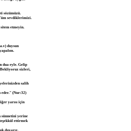
sti sözümüzü.
Tüm sevdiklerimizi.
sitem etmeyin.
a.v) duysun
yapalım.
n dua eyle. Gelip
ekliyoruz sizleri,
yelerinizden salih
n eder." (Nur:32)
ğer yarısı için
n sünnetini yerine
teşekkül ettirmek
uk duyarız.