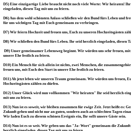
D5) Eine einzigartige Liebe braucht nicht noch viele Worte: Wir heiraten! Ihr
eingeladen, diesen Tag mit uns zu feiern.
D6) Aus dem wohl schönsten Anlass schließen wir den Bund fürs Leben und fre
für uns wichtigen Tag mit Euch gemeinsam zu verbringen.
D7) Wir feiern Hochzeit und freuen uns, Euch zu unseren Hochzeitsgästen zähl
D8) Wir schließen den Bund fürs Leben. Ihr seid herzlich eingeladen, diesen Ta
D9) Unser gemeinsamer Lebensweg beginnt. Wir würden uns sehr freuen, mit 
unsere Ehe festlich zu feiern.
D10) Ein Mensch für sich allein ist nichts, zwei Menschen, die zusammengehör
freuen uns, mit Euch den Start in unsere Ehe festlich zu feiern.
D11) Ab jetzt leben wir unseren Traum gemeinsam. Wir würden uns freuen, E
Hochzeitsgästen zählen zu dürfen.
D12) Unser Glück wird nun vollkommen "Wir heiraten" Ihr seid herzlich eing
mit uns zu feiern.
D13) Nun ist es soweit, wir bleiben zusammen für ewige Zeit. Jetzt heißt es: G
Zukunft gehen und nicht nur an guten, sondern auch an schlechten Tagen einan
Wir laden Euch zu diesem schönen Ereignis ein, Ihr sollt unsere Gäste sein.
D14) Nun ist es so weit. Wir geben uns das "Ja- Wort" gemeinsam die Zukunft 
herzlich eingeladen, diesen Tag mit uns zu feiern.