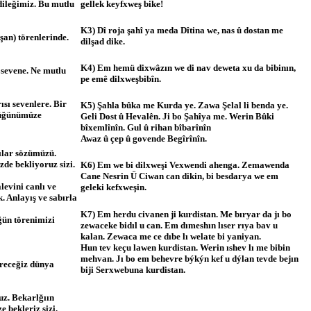
gellek keyfxweş bike!
 dileğimiz. Bu mutlu
K3) Dî roja şahî ya meda Dîtina we, nas û dostan me
şan) törenlerinde.
dilşad dike.
K4) Em hemü dixwâzın we di nav deweta xu da bibinın,
 sevene. Ne mutlu
pe emê dilxweşbibîn.
sı sevenlere. Bir
K5) Şahla bûka me Kurda ye. Zawa Şelal li benda ye.
 düğünümüze
Geli Dost û Hevalên. Ji bo Şahîya me. Werin Bûki
bîxemlînîn. Gul û rihan bîbarînîn
Awaz û çep û govende Begîrînîn.
ılar sözümüzü.
e bekliyoruz sizi.
K6) Em we bi dilxweşi Vexwendi ahenga. Zemawenda
Cane Nesrin Ü Ciwan can dikin, bi besdarya we em
levini canlı ve
geleki kefxweşin.
k. Anlayış ve sabırla
K7) Em herdu civanen ji kurdistan. Me bıryar da jı bo
ğün törenimizi
zewaceke bidıl u can. Em dımeshın lıser rıya bav u
kalan. Zewaca me ce dıbe lı welate bi yaniyan.
Hun tev keçu lawen kurdistan. Werin ıshev lı me bibin
mehvan. Jı bo em behevre býkýn kef u dýlan tevde bejın
ireceğiz dünya
biji Serxwebuna kurdistan.
uz. Bekarlğıın
 bekleriz sizi.