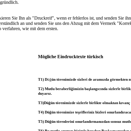
 gründlich.
ren Sie Ihn als "Druckreif", wenn er fehlerlos ist, und senden Sie ihn 
sverständlich an und senden Sie uns den Abzug mit dem Vermerk "Korre
o verfahren, wie mit dem ersten.
Mögliche Eindrucktexte türkisch
T1) D
üğ
ün törenimizde sizleri de aramızda görmekten m
T2) Mutlu beraberliğimizin başlangıcında sizlerle birli
duyarız.
T3)Düğün törenimizde sizlerle birlikte olmaktan kıvanç
T4) Düğün törenimize teşrifleriniz bizleri onurlandıraca
T5) Düğün törenlerini onurlandırmanızdan sonsuz mutl
T6) Bu mutlu anımızı bizimle beraber Paylaşmanızdan 