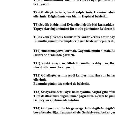
bekliyoruz.
T7) Gördü gözlerimiz, Sevdi kalplerimiz, Hayatın baharı
ellerimiz, Düğünümüz var bizim, Hepinizi bekleriz.
T8) Sevdik birbirimizi Evlendirin dedik bizi kırmadıla
Yapıyorlar düğünümüzü Bu mutlu günümüze Bekleriz he
T9) Sevdik güvendik birbirimize karar verdik ömür boy
Bu mutlu günümüzü müjdeleriz size bekleriz hepinizi d
T10) Amacımız yuva kurmak, Gayemiz mutlu olmak, B
Sizleri de aramızda görmek.
T11) Sevdik seviyoruz. Allah`tan mutluluk diliyoruz. B
tüm dostlarımızı bekliyoruz.
T12) Gördü gözlerimiz sevdi kalplerimiz. Hayatın bahar
ellerimiz.
Bu mutlu günümüze sizleri de bekleriz.
T13) Seviyoruz dedik ayrı kalmayalım. Kuşlar gibi mutl
Tüm dostlarımızı düğünümüze çagıralım. Geleni başımız
Gelmeyeni gönlümüzde tutalım.
T14) Gidiyoruz mutlu bir geleceğe. Gün değil-Ay değil-Y
boyu beraberliğe. Tutuştuk el ele. Sesleniyoruz bekar ge