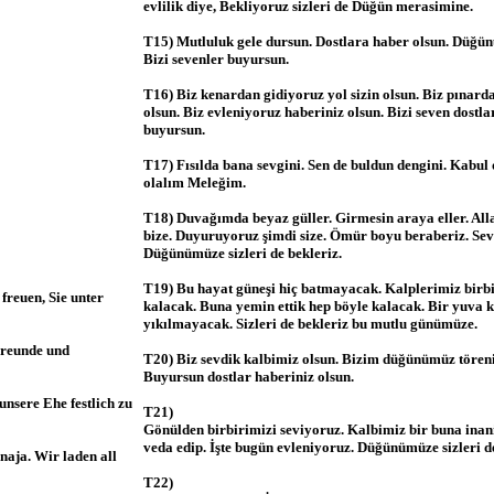
evlilik diye, Bekliyoruz sizleri de Düğün merasimine.
T15) Mutluluk gele dursun. Dostlara haber olsun. Düğü
Bizi sevenler buyursun.
T16) Biz kenardan gidiyoruz yol sizin olsun. Biz pınarda
olsun. Biz evleniyoruz haberiniz olsun. Bizi seven dost
buyursun.
T17) Fısılda bana sevgini. Sen de buldun dengini. Kabul 
olalım Meleğim.
T18) Duvağımda beyaz güller. Girmesin araya eller. Alla
bize. Duyuruyoruz şimdi size. Ömür boyu beraberiz. Sev
Düğünümüze sizleri de bekleriz.
T19) Bu hayat güneşi hiç batmayacak. Kalplerimiz birbi
freuen, Sie unter
kalacak. Buna yemin ettik hep böyle kalacak. Bir yuva 
yıkılmayacak. Sizleri de bekleriz bu mutlu günümüze.
Freunde und
T20) Biz sevdik kalbimiz olsun. Bizim düğünümüz tören
Buyursun dostlar haberiniz olsun.
unsere Ehe festlich zu
T21)
Gönülden birbirimizi seviyoruz. Kalbimiz bir buna inan
veda edip. İşte bugün evleniyoruz. Düğünümüze sizleri d
 naja. Wir laden all
T22)