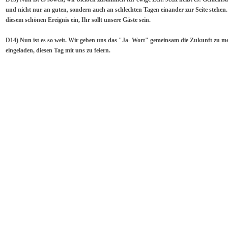
und nicht nur an guten, sondern auch an schlechten Tagen einander zur Seite stehen
diesem schönen Ereignis ein, Ihr sollt unsere Gäste sein.
D14) Nun ist es so weit. Wir geben uns das "Ja- Wort" gemeinsam die Zukunft zu meis
eingeladen, diesen Tag mit uns zu feiern.