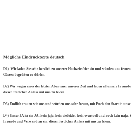
Mögliche Eindrucktexte deutsch
D1) Wir laden Sie sehr herzlich zu unserer Hochzeitsfeier ein und würden uns freuen
Gästen begrüßen zu dürfen.
D2) Wir wagen eines der letzten Abenteuer unserer Zeit und laden all unsere Freund
diesen festlichen Anlass mit uns zu feiern.
D3) Endlich trauen wir uns und würden uns sehr freuen, mit Euch den Start in unsere
D4) Unser JA ist ein JA, kein jaja, kein vielleicht, kein eventuell und auch kein naja. 
Freunde und Verwandten ein, diesen festlichen Anlass mit uns zu feiern.