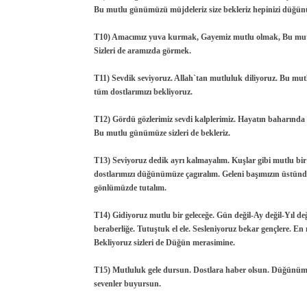
Bu mutlu günümüzü müjdeleriz size bekleriz hepinizi düğü
T10) Amacımız yuva kurmak, Gayemiz mutlu olmak, Bu mu
Sizleri de aramızda görmek.
T11) Sevdik seviyoruz. Allah`tan mutluluk diliyoruz. Bu m
tüm dostlarımızı bekliyoruz.
T12) Gördü gözlerimiz sevdi kalplerimiz. Hayatın baharında bi
Bu mutlu günümüze sizleri de bekleriz.
T13) Seviyoruz dedik ayrı kalmayalım. Kuşlar gibi mutlu b
dostlarımızı düğünümüze çagıralım. Geleni başımızın üstünd
gönlümüzde tutalım.
T14) Gidiyoruz mutlu bir geleceğe. Gün değil-Ay değil-Yıl de
beraberliğe. Tutuştuk el ele. Sesleniyoruz bekar gençlere. En m
Bekliyoruz sizleri de Düğün merasimine.
T15) Mutluluk gele dursun. Dostlara haber olsun. Düğünüm
sevenler buyursun.