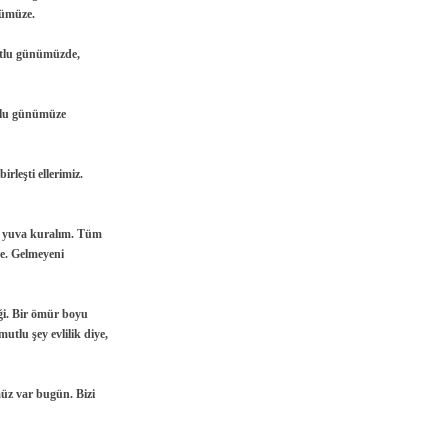
nümüze.
tlu günümüzde,
utlu günümüze
rleşti ellerimiz.
ir yuva kuralım. Tüm
e. Gelmeyeni
ği. Bir ömür boyu
utlu şey evlilik diye,
üz var bugün. Bizi