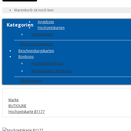
Warenkorb ist noch leer.
Angebote
Kategorien
Hochzeitskarten
Hennakarten
Alle Hochzeitskarten
Beschneidungskarten
Bonbons
Hochzeitsbonbons
Beschneidung Bonbons
Alle Bonbons
Marke
BUTIQLINE
Hochzeitskarte B1177