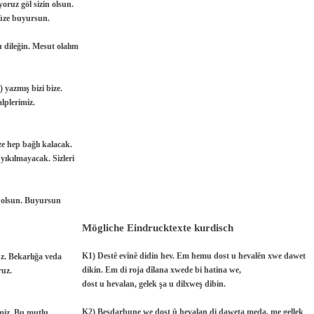
oruz göl sizin olsun.
müze buyursun.
 dileğin. Mesut olalım
 yazmış bizi bize.
lplerimiz.
e hep bağlı kalacak.
yıkılmayacak. Sizleri
 olsun. Buyursun
Mögliche Eindrucktexte kurdisch
K1) Destê evînê didin hev. Em hemu dost u hevalên xwe dawet
z. Bekarlığa veda
dikin. Em di roja dîlana xwede bi hatina we,
ruz.
dost u hevalan, gelek şa u dilxweş dibin.
K2) Beşdarbune we dost û hevalan di daweta meda, me gellek
imiz. Bu mutlu