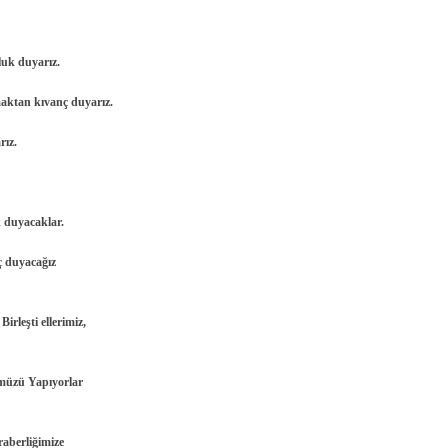
luk duyarız.
lmaktan kıvanç duyarız.
rız.
 duyacaklar.
ç duyacağız
irleşti ellerimiz,
ümüzü Yapıyorlar
aberliğimize