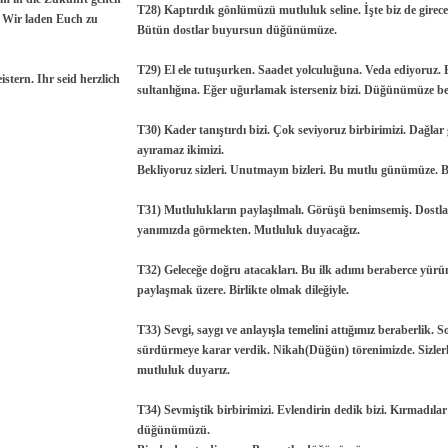
T28) Kaptırdık gönlümüzü mutluluk seline. İşte biz de girece
. Wir laden Euch zu
Bütün dostlar buyursun düğünümüze.
T29) El ele tutuşurken. Saadet yolculuğuna. Veda ediyoruz. 
tern. Ihr seid herzlich
sultanlığına. Eğer uğurlamak isterseniz bizi. Düğünümüze bek
T30) Kader tanıştırdı bizi. Çok seviyoruz birbirimizi. Dağlar
ayıramaz ikimizi.
Bekliyoruz sizleri. Unutmayın bizleri. Bu mutlu günümüze. B
T31) Mutlulukların paylaşılmalı. Görüşü benimsemiş. Dost
yanımızda görmekten. Mutluluk duyacağız.
T32) Geleceğe doğru atacakları. Bu ilk adımı beraberce yür
paylaşmak üzere. Birlikte olmak dileğiyle.
T33) Sevgi, saygı ve anlayışla temelini attığımız beraberlik. 
sürdürmeye karar verdik. Nikah(Düğün) törenimizde. Sizlerl
mutluluk duyarız.
T34) Sevmiştik birbirimizi. Evlendirin dedik bizi. Kırmadılar
düğünümüzü.