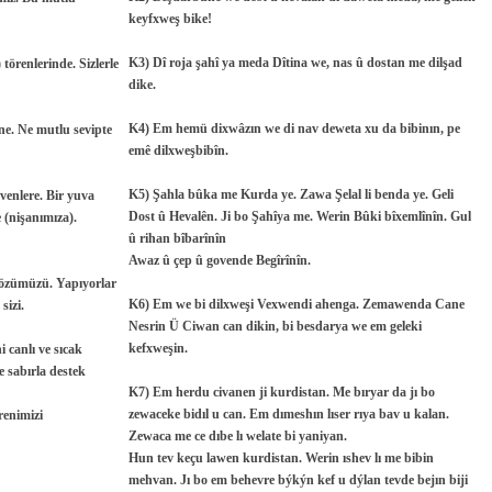
keyfxweş bike!
K3) Dî roja şahî ya meda Dîtina we, nas û dostan me dilşad
törenlerinde. Sizlerle
dike.
K4) Em hemü dixwâzın we di nav deweta xu da bibinın, pe
ne. Ne mutlu sevipte
emê dilxweşbibîn.
K5) Şahla bûka me Kurda ye. Zawa Şelal li benda ye. Geli
venlere. Bir yuva
Dost û Hevalên. Ji bo Şahîya me. Werin Bûki bîxemlînîn. Gul
 (nişanımıza).
û rihan bîbarînîn
Awaz û çep û govende Begîrînîn.
 sözümüzü. Yapıyorlar
K6) Em we bi dilxweşi Vexwendi ahenga. Zemawenda Cane
izi.
Nesrin Ü Ciwan can dikin, bi besdarya we em geleki
kefxweşin.
 canlı ve sıcak
ve sabırla destek
K7) Em herdu civanen ji kurdistan. Me bıryar da jı bo
zewaceke bidıl u can. Em dımeshın lıser rıya bav u kalan.
renimizi
Zewaca me ce dıbe lı welate bi yaniyan.
Hun tev keçu lawen kurdistan. Werin ıshev lı me bibin
mehvan. Jı bo em behevre býkýn kef u dýlan tevde bejın biji