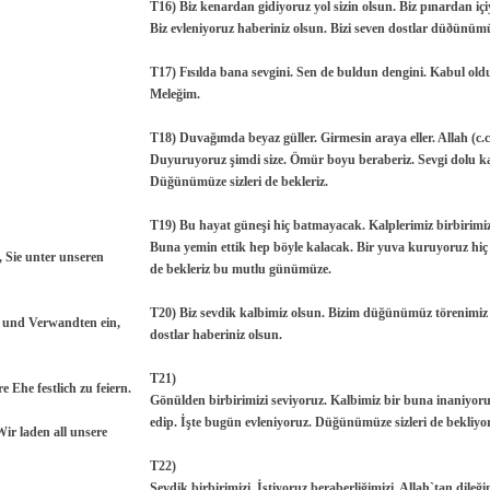
T16) Biz kenardan gidiyoruz yol sizin olsun. Biz pınardan içiy
Biz evleniyoruz haberiniz olsun. Bizi seven dostlar düðünü
T17) Fısılda bana sevgini. Sen de buldun dengini. Kabul oldu
Meleğim.
T18) Duvağımda beyaz güller. Girmesin araya eller. Allah (c.c)
Duyuruyoruz şimdi size. Ömür boyu beraberiz. Sevgi dolu ka
Düğünümüze sizleri de bekleriz.
T19) Bu hayat güneşi hiç batmayacak. Kalplerimiz birbirimiz
Buna yemin ettik hep böyle kalacak. Bir yuva kuruyoruz hiç 
, Sie unter unseren
de bekleriz bu mutlu günümüze.
T20) Biz sevdik kalbimiz olsun. Bizim düğünümüz törenimiz
e und Verwandten ein,
dostlar haberiniz olsun.
T21)
 Ehe festlich zu feiern.
Gönülden birbirimizi seviyoruz. Kalbimiz bir buna inaniyoru
edip. İşte bugün evleniyoruz. Düğünümüze sizleri de bekliyo
Wir laden all unsere
T22)
Sevdik birbirimizi. İstiyoruz beraberliğimizi. Allah`tan dileğ