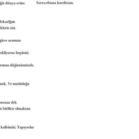
Serxwebuna kurdistan.
ğiz dünya evine.
Bekarlğıın
leriz sizi.
 girse aramıza
ekliyoruz hepinizi.
larımızı düğünümüzde.
ümek. Ve mutluluğu
Sonsuza dek
e birlikte olmaktan
 kalbimizi. Yapıyorlar