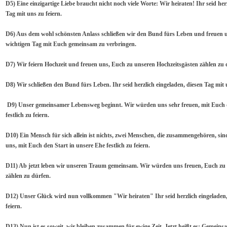
D5) Eine einzigartige Liebe braucht nicht noch viele Worte: Wir heiraten! Ihr seid her
Tag mit uns zu feiern.
D6) Aus dem wohl schönsten Anlass schließen wir den Bund fürs Leben und freuen u
wichtigen Tag mit Euch gemeinsam zu verbringen.
D7) Wir feiern Hochzeit und freuen uns, Euch zu unseren Hochzeitsgästen zählen zu 
D8) Wir schließen den Bund fürs Leben. Ihr seid herzlich eingeladen, diesen Tag mit u
D9) Unser gemeinsamer Lebensweg beginnt. Wir würden uns sehr freuen, mit Euch d
festlich zu feiern.
D10) Ein Mensch für sich allein ist nichts, zwei Menschen, die zusammengehören, sin
uns, mit Euch den Start in unsere Ehe festlich zu feiern.
D11) Ab jetzt leben wir unseren Traum gemeinsam. Wir würden uns freuen, Euch zu
zählen zu dürfen.
D12) Unser Glück wird nun vollkommen "Wir heiraten" Ihr seid herzlich eingeladen,
feiern.
D13) Nun ist es soweit, wir bleiben zusammen für ewige Zeit. Jetzt heißt es: Gemein