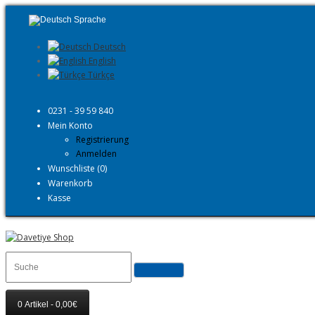
Sprache
Deutsch
English
Türkçe
0231 - 39 59 840
Mein Konto
Registrierung
Anmelden
Wunschliste (0)
Warenkorb
Kasse
0 Artikel - 0,00€