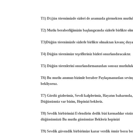
T1) D
üğ
ün törenimizde sizleri de aramızda görmekten mutlu
T2) Mutlu beraberliğimizin başlangıcında sizlerle birlikte o
T3)Düğün törenimizde sizlerle birlikte olmaktan kıvanç duya
T4) Düğün törenimize teşrifleriniz bizleri onurlandıracaktır.
T5) Düğün törenlerini onurlandırmanızdan sonsuz mutluluk
T6) Bu mutlu anımızı bizimle beraber Paylaşmanızdan sevin
bekliyoruz.
T7) Gördü gözlerimiz, Sevdi kalplerimiz, Hayatın baharında, B
Düğünümüz var bizim, Hepinizi bekleriz.
T8) Sevdik birbirimizi Evlendirin dedik bizi kırmadılar söz
düğünümüzü Bu mutlu günümüze Bekleriz hepinizi
T9) Sevdik güvendik birbirimize karar verdik ömür boyu ber