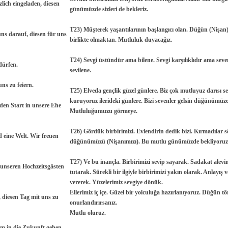
zlich eingeladen, diesen
günümüzde sizleri de bekleriz.
T23) Müşterek yaşantılarının başlangıcı olan. Düğün (Nişan) 
ns darauf, diesen für uns
birlikte olmaktan. Mutluluk duyacağız.
T24) Sevgi üstündür ama bilene. Sevgi karşılıklıdır ama seve
dürfen.
sevilene.
ns zu feiern.
T25) Elveda gençlik güzel günlere. Biz çok mutluyuz darısı se
kuruyoruz ilerideki günlere. Bizi sevenler gelsin düğünümüze
en Start in unsere Ehe
Mutluluğumuzu görmeye.
T26) Gördük birbirimizi. Evlendirin dedik bizi. Kırmadılar
d eine Welt. Wir freuen
düğünümüzü (Nişanımızı). Bu mutlu günümüzde bekliyoruz s
T27) Ve bu inançla. Birbirimizi sevip sayarak. Sadakat alevini
 unseren Hochzeitsgästen
tutarak. Sürekli bir ilgiyle birbirimizi yakın olarak. Anlayış 
vererek. Yüzelerimiz sevgiye dönük.
Ellerimiz iç içe. Güzel bir yolculuğa hazırlanıyoruz. Düğün tö
 diesen Tag mit uns zu
onurlandırırsanız.
Mutlu oluruz.
sam in die Zukunft gehen