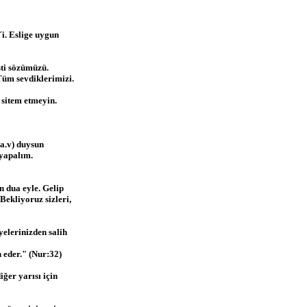
i. Eslige uygun
sti sözümüzü.
Tüm sevdiklerimizi.
sitem etmeyin.
a.v) duysun
yapalım.
n dua eyle. Gelip
ekliyoruz sizleri,
yelerinizden salih
n eder." (Nur:32)
ğer yarısı için