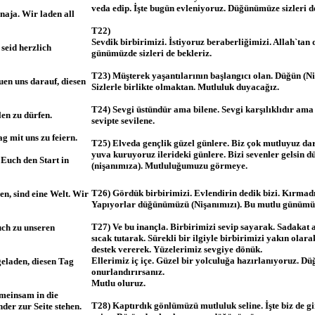
veda edip. İşte bugün evleniyoruz. Düğünümüze sizleri d
 naja. Wir laden all
T22)
Sevdik birbirimizi. İstiyoruz beraberliğimizi. Allah`tan
 seid herzlich
günümüzde sizleri de bekleriz.
T23) Müşterek yaşantılarının başlangıcı olan. Düğün (Ni
uen uns darauf, diesen
Sizlerle birlikte olmaktan. Mutluluk duyacağız.
T24) Sevgi üstündür ama bilene. Sevgi karşılıklıdır ama
en zu dürfen.
sevipte sevilene.
g mit uns zu feiern.
T25) Elveda gençlik güzel günlere. Biz çok mutluyuz darı
yuva kuruyoruz ilerideki günlere. Bizi sevenler gelsin
Euch den Start in
(nişanımıza). Mutluluğumuzu görmeye.
T26) Gördük birbirimizi. Evlendirin dedik bizi. Kırmad
en, sind eine Welt. Wir
Yapıyorlar düğünümüzü (Nişanımızı). Bu mutlu günümüzd
T27) Ve bu inançla. Birbirimizi sevip sayarak. Sadakat a
uch zu unseren
sıcak tutarak. Sürekli bir ilgiyle birbirimizi yakın olara
destek vererek. Yüzelerimiz sevgiye dönük.
Ellerimiz iç içe. Güzel bir yolculuğa hazırlanıyoruz. Dü
eladen, diesen Tag
onurlandırırsanız.
Mutlu oluruz.
emeinsam in die
T28) Kaptırdık gönlümüzü mutluluk seline. İşte biz de g
der zur Seite stehen.