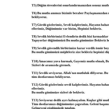
T5) Düğün törenlerini onurlandırmanızdan sonsuz mutl
T6) Bu mutlu anımızı bizimle beraber Paylaşmanızdan 
bekliyoruz.
T7) Gördü gözlerimiz, Sevdi kalplerimiz, Hayatın baharı
ellerimiz, Düğünümüz var bizim, Hepinizi bekleriz.
T8) Sevdik birbirimizi Evlendirin dedik bizi kırmadıla
Yapıyorlar düğünümüzü Bu mutlu günümüze Bekleriz he
T9) Sevdik güvendik birbirimize karar verdik ömür boy
Bu mutlu günümüzü müjdeleriz size bekleriz hepinizi d
T10) Amacımız yuva kurmak, Gayemiz mutlu olmak, B
Sizleri de aramızda görmek.
T11) Sevdik seviyoruz. Allah`tan mutluluk diliyoruz. B
tüm dostlarımızı bekliyoruz.
T12) Gördü gözlerimiz sevdi kalplerimiz. Hayatın bahar
ellerimiz.
Bu mutlu günümüze sizleri de bekleriz.
T13) Seviyoruz dedik ayrı kalmayalım. Kuşlar gibi mutl
Tüm dostlarımızı düğünümüze çagıralım. Geleni başımız
Gelmeyeni gönlümüzde tutalım.