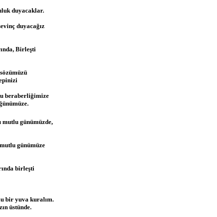
uluk duyacaklar.
sevinç duyacağız
nda, Birleşti
r sözümüzü
pinizi
u beraberliğimize
üğünümüze.
u mutlu günümüzde,
u mutlu günümüze
ında birleşti
u bir yuva kuralım.
ın üstünde.