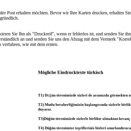
oder Post erhalten möchten. Bevor wir Ihre Karten drucken, erhalten S
 gründlich.
ren Sie Ihn als "Druckreif", wenn er fehlerlos ist, und senden Sie ihn 
sverständlich an und senden Sie uns den Abzug mit dem Vermerk "Korre
o verfahren, wie mit dem ersten.
Mögliche Eindrucktexte türkisch
T1) D
üğ
ün törenimizde sizleri de aramızda görmekten m
T2) Mutlu beraberliğimizin başlangıcında sizlerle birli
duyarız.
T3)Düğün törenimizde sizlerle birlikte olmaktan kıvanç
T4) Düğün törenimize teşrifleriniz bizleri onurlandıraca