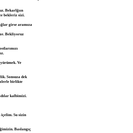
uz. Bekarlğıın
 bekleriz sizi.
Dağlar girse aramıza
ze. Bekliyoruz
ostlarımızı
ız.
e yürümek. Ve
rlik. Sonsuza dek
lerle birlikte
dılar kalbimizi.
içelim. Su sizin
ğimizin. Baslangıç