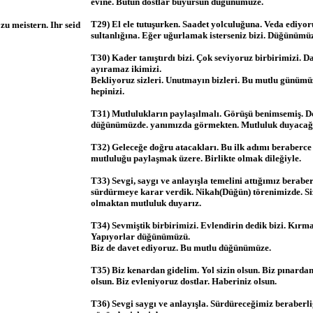
evine. Bütün dostlar buyursun düğünümüze.
T29) El ele tutuşurken. Saadet yolculuğuna. Veda ediyor
zu meistern. Ihr seid
sultanlığına. Eğer uğurlamak isterseniz bizi. Düğünümüze
T30) Kader tanıştırdı bizi. Çok seviyoruz birbirimizi. 
ayıramaz ikimizi.
Bekliyoruz sizleri. Unutmayın bizleri. Bu mutlu günümü
hepinizi.
T31) Mutlulukların paylaşılmalı. Görüşü benimsemiş. D
düğünümüzde. yanımızda görmekten. Mutluluk duyacağ
T32) Geleceğe doğru atacakları. Bu ilk adımı beraberc
mutluluğu paylaşmak üzere. Birlikte olmak dileğiyle.
T33) Sevgi, saygı ve anlayışla temelini attığımız berabe
sürdürmeye karar verdik. Nikah(Düğün) törenimizde. Siz
olmaktan mutluluk duyarız.
T34) Sevmiştik birbirimizi. Evlendirin dedik bizi. Kırma
Yapıyorlar düğünümüzü.
Biz de davet ediyoruz. Bu mutlu düğünümüze.
T35) Biz kenardan gidelim. Yol sizin olsun. Biz pınardan 
olsun. Biz evleniyoruz dostlar. Haberiniz olsun.
T36) Sevgi saygı ve anlayışla. Sürdüreceğimiz beraberli