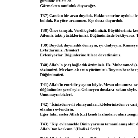
gününde sizleri de.
Görmekten mutluluk duyacağız.
T37) Candan bir arzu duyduk. Hakkın emrine uyduk. ile´
bulduk. Bu yüce arzumuzu. Eşe dosta duyurduk.
T38) Önce tanıştık. Verdik gönlümüzü. Büyüklerimiz ke
Ailemiz taktı yüzüklerimizi. Düğünümüzde bekliyoruz. 
T39) Duyduk duymadik demeyin, iyi dinlyeyin. Kimseye 
Evlatlarimiz.
(İsimler)
Evleniyorlar. Düğünlerine Ailece davetlinsiniz.
T40) Allah `a (c.c) bağladık özümüzü. Hz. Muhammed (s.
sözümüzü. Mevlam ak etsin yüzümüzü. Buyrun beraber 
Düğünümüzü.
T41) Allah`in emridir yaşantı böyle. Mesut olmamıza se
düğünümüze şeref eyle. Gelmeyen dostlara selam söyle. B
Unutmayın bizleri.
T42) "İcinizden evli olmayanları, kölelerinizden ve cari
olanları evlendirin.
Eger fakir iseler Allah (c.c) kendi fazlından onlari zengi
T43) "Kişi evlenmekle Dinin yarısını tamamlamış olur di
Allah `tan korksun."(Hadis-i Serif)