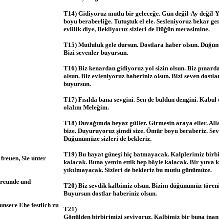
T14) Gidiyoruz mutlu bir geleceğe. Gün değil-Ay değil-Y
boyu beraberliğe. Tutuştuk el ele. Sesleniyoruz bekar ge
evlilik diye, Bekliyoruz sizleri de Düğün merasimine.
T15) Mutluluk gele dursun. Dostlara haber olsun. Düğü
Bizi sevenler buyursun.
T16) Biz kenardan gidiyoruz yol sizin olsun. Biz pınarda
olsun. Biz evleniyoruz haberiniz olsun. Bizi seven dost
buyursun.
T17) Fısılda bana sevgini. Sen de buldun dengini. Kabul 
olalım Meleğim.
T18) Duvağımda beyaz güller. Girmesin araya eller. Alla
bize. Duyuruyoruz şimdi size. Ömür boyu beraberiz. Sev
Düğünümüze sizleri de bekleriz.
T19) Bu hayat güneşi hiç batmayacak. Kalplerimiz birbi
freuen, Sie unter
kalacak. Buna yemin ettik hep böyle kalacak. Bir yuva 
yıkılmayacak. Sizleri de bekleriz bu mutlu günümüze.
Freunde und
T20) Biz sevdik kalbimiz olsun. Bizim düğünümüz tören
Buyursun dostlar haberiniz olsun.
unsere Ehe festlich zu
T21)
Gönülden birbirimizi seviyoruz. Kalbimiz bir buna inan