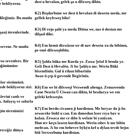
dost u hevalan, gelek şa u dilxweş dibin.
e bekliyoruz.
K2) Beşdarbune we dost û hevalan di daweta meda, me
gellek keyfxweş bike!
 dileğimiz. Bu mutlu
K3) Dî roja şahî ya meda Dîtina we, nas û dostan me
şan) törenlerinde.
dilşad dike.
K4) Em hemü dixwâzın we di nav deweta xu da bibinın,
 sevene. Ne mutlu
pe emê dilxweşbibîn.
sı sevenlere. Bir
K5) Şahla bûka me Kurda ye. Zawa Şelal li benda ye.
 düğünümüze
Geli Dost û Hevalên. Ji bo Şahîya me. Werin Bûki
bîxemlînîn. Gul û rihan bîbarînîn
Awaz û çep û govende Begîrînîn.
ılar sözümüzü.
e bekliyoruz sizi.
K6) Em we bi dilxweşi Vexwendi ahenga. Zemawenda
Cane Nesrin Ü Ciwan can dikin, bi besdarya we em
levini canlı ve
geleki kefxweşin.
k. Anlayış ve sabırla
K7) Em herdu civanen ji kurdistan. Me bıryar da jı bo
ğün törenimizi
zewaceke bidıl u can. Em dımeshın lıser rıya bav u
kalan. Zewaca me ce dıbe lı welate bi yaniyan.
Hun tev keçu lawen kurdistan. Werin ıshev lı me bibin
mehvan. Jı bo em behevre býkýn kef u dýlan tevde bejın
ireceğiz dünya
biji Serxwebuna kurdistan.