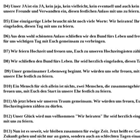
D4) Unser JA ist ein JA, kein jaja, kein vielleicht, kein eventuell und auch kein
unsere Freunde und Verwandten ein, diesen festlichen Anlass mit uns zu feiern.
D5) Eine einzigartige Liebe braucht nicht noch viele Worte: Wir heiraten! Ihr
eingeladen, diesen Tag mit uns zu feiern.
D6) Aus dem wohl schönsten Anlass schließen wir den Bund fürs Leben und fre
für uns wichtigen Tag mit Euch gemeinsam zu verbringen.
D7) Wir feiern Hochzeit und freuen uns, Euch zu unseren Hochzeitsgästen zähl
D8) Wir schließen den Bund fürs Leben. Ihr seid herzlich eingeladen, diesen Ta
D9) Unser gemeinsamer Lebensweg beginnt. Wir würden uns sehr freuen, mit 
unsere Ehe festlich zu feiern.
D10) Ein Mensch für sich allein ist nichts, zwei Menschen, die zusammengehör
freuen uns, mit Euch den Start in unsere Ehe festlich zu feiern.
D11) Ab jetzt leben wir unseren Traum gemeinsam. Wir würden uns freuen, E
Hochzeitsgästen zählen zu dürfen.
D12) Unser Glück wird nun vollkommen "Wir heiraten" Ihr seid herzlich eing
mit uns zu feiern.
D13) Nun ist es soweit, wir bleiben zusammen für ewige Zeit. Jetzt heißt es: G
Zukunft gehen und nicht nur an guten, sondern auch an schlechten Tagen einan