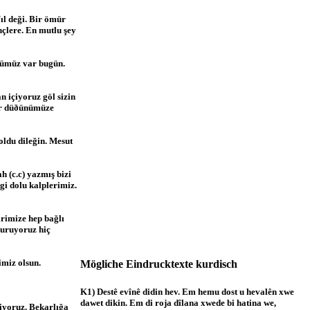
ıl deği. Bir ömür
nçlere. En mutlu şey
nümüz var bugün.
n içiyoruz göl sizin
lar düðünümüze
oldu dileğin. Mesut
h (c.c) yazmış bizi
gi dolu kalplerimiz.
rimize hep bağlı
kuruyoruz hiç
imiz olsun.
Mögliche Eindrucktexte kurdisch
K1) Destê evînê didin hev. Em hemu dost u hevalên xwe
dawet dikin. Em di roja dîlana xwede bi hatina we,
iyoruz. Bekarlığa