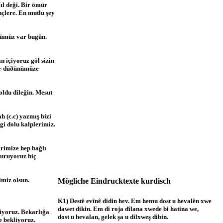
ıl deği. Bir ömür
nçlere. En mutlu şey
nümüz var bugün.
n içiyoruz göl sizin
lar düðünümüze
oldu dileğin. Mesut
h (c.c) yazmış bizi
gi dolu kalplerimiz.
rimize hep bağlı
kuruyoruz hiç
imiz olsun.
Mögliche Eindrucktexte kurdisch
K1) Destê evînê didin hev. Em hemu dost u hevalên xwe
dawet dikin. Em di roja dîlana xwede bi hatina we,
iyoruz. Bekarlığa
dost u hevalan, gelek şa u dilxweş dibin.
e bekliyoruz.