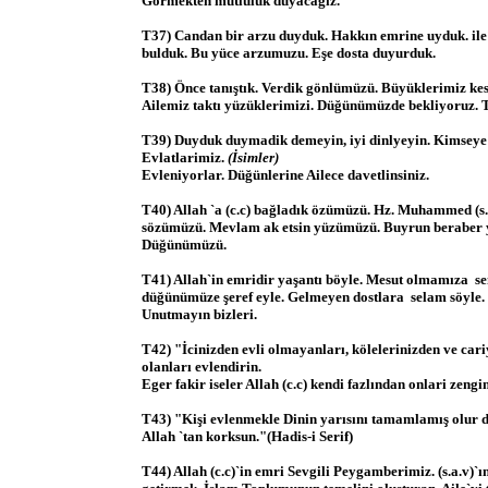
Görmekten mutluluk duyacağız.
T37) Candan bir arzu duyduk. Hakkın emrine uyduk. ile´
bulduk. Bu yüce arzumuzu. Eşe dosta duyurduk.
T38) Önce tanıştık. Verdik gönlümüzü. Büyüklerimiz ke
Ailemiz taktı yüzüklerimizi. Düğünümüzde bekliyoruz. 
T39) Duyduk duymadik demeyin, iyi dinlyeyin. Kimseye 
Evlatlarimiz.
(İsimler)
Evleniyorlar. Düğünlerine Ailece davetlinsiniz.
T40) Allah `a (c.c) bağladık özümüzü. Hz. Muhammed (s.
sözümüzü. Mevlam ak etsin yüzümüzü. Buyrun beraber 
Düğünümüzü.
T41) Allah`in emridir yaşantı böyle. Mesut olmamıza se
düğünümüze şeref eyle. Gelmeyen dostlara selam söyle. B
Unutmayın bizleri.
T42) "İcinizden evli olmayanları, kölelerinizden ve cari
olanları evlendirin.
Eger fakir iseler Allah (c.c) kendi fazlından onlari zengi
T43) "Kişi evlenmekle Dinin yarısını tamamlamış olur di
Allah `tan korksun."(Hadis-i Serif)
T44) Allah (c.c)`in emri Sevgili Peygamberimiz. (s.a.v)`ı