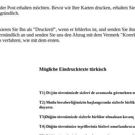
oder Post erhalten möchten. Bevor wir Ihre Karten drucken, erhalten S
 gründlich.
ren Sie Ihn als "Druckreif", wenn er fehlerlos ist, und senden Sie ihn 
sverständlich an und senden Sie uns den Abzug mit dem Vermerk "Korre
o verfahren, wie mit dem ersten.
Mögliche Eindrucktexte türkisch
T1) D
üğ
ün törenimizde sizleri de aramızda görmekten m
T2) Mutlu beraberliğimizin başlangıcında sizlerle birli
duyarız.
T3)Düğün törenimizde sizlerle birlikte olmaktan kıvanç
T4) Düğün törenimize teşrifleriniz bizleri onurlandıraca