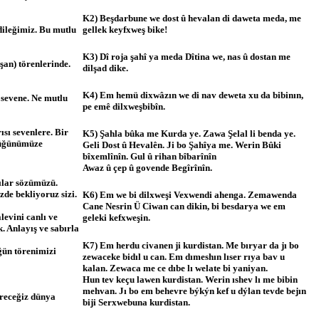
K2) Beşdarbune we dost û hevalan di daweta meda, me
gellek keyfxweş bike!
 dileğimiz. Bu mutlu
K3) Dî roja şahî ya meda Dîtina we, nas û dostan me
şan) törenlerinde.
dilşad dike.
K4) Em hemü dixwâzın we di nav deweta xu da bibinın,
 sevene. Ne mutlu
pe emê dilxweşbibîn.
sı sevenlere. Bir
K5) Şahla bûka me Kurda ye. Zawa Şelal li benda ye.
 düğünümüze
Geli Dost û Hevalên. Ji bo Şahîya me. Werin Bûki
bîxemlînîn. Gul û rihan bîbarînîn
Awaz û çep û govende Begîrînîn.
ılar sözümüzü.
e bekliyoruz sizi.
K6) Em we bi dilxweşi Vexwendi ahenga. Zemawenda
Cane Nesrin Ü Ciwan can dikin, bi besdarya we em
levini canlı ve
geleki kefxweşin.
k. Anlayış ve sabırla
K7) Em herdu civanen ji kurdistan. Me bıryar da jı bo
ğün törenimizi
zewaceke bidıl u can. Em dımeshın lıser rıya bav u
kalan. Zewaca me ce dıbe lı welate bi yaniyan.
Hun tev keçu lawen kurdistan. Werin ıshev lı me bibin
mehvan. Jı bo em behevre býkýn kef u dýlan tevde bejın
ireceğiz dünya
biji Serxwebuna kurdistan.