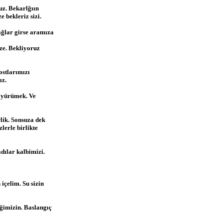
uz. Bekarlğıın
 bekleriz sizi.
Dağlar girse aramıza
ze. Bekliyoruz
ostlarımızı
ız.
e yürümek. Ve
rlik. Sonsuza dek
lerle birlikte
dılar kalbimizi.
içelim. Su sizin
ğimizin. Baslangıç