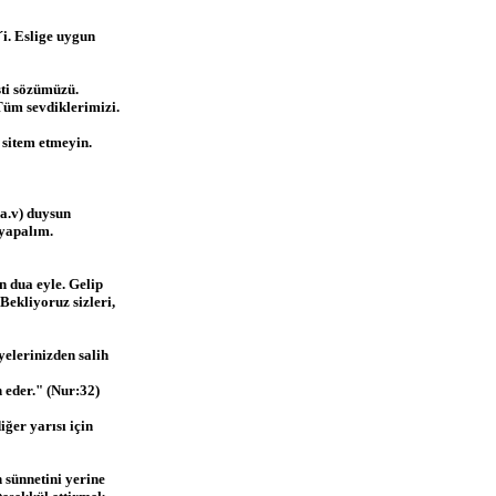
i. Eslige uygun
sti sözümüzü.
Tüm sevdiklerimizi.
sitem etmeyin.
a.v) duysun
yapalım.
n dua eyle. Gelip
ekliyoruz sizleri,
yelerinizden salih
n eder." (Nur:32)
ğer yarısı için
n sünnetini yerine