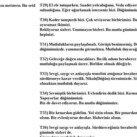
T29) El ele tutuşurken. Saadet yolculuğuna. Veda ediyor
zu meistern. Ihr seid
sultanlığına. Eğer uğurlamak isterseniz bizi. Düğünümüze
T30) Kader tanıştırdı bizi. Çok seviyoruz birbirimizi. 
ayıramaz ikimizi.
Bekliyoruz sizleri. Unutmayın bizleri. Bu mutlu günümü
hepinizi.
T31) Mutlulukların paylaşılmalı. Görüşü benimsemiş. D
düğünümüzde. yanımızda görmekten. Mutluluk duyacağ
T32) Geleceğe doğru atacakları. Bu ilk adımı beraberc
mutluluğu paylaşmak üzere. Birlikte olmak dileğiyle.
T33) Sevgi, saygı ve anlayışla temelini attığımız berabe
sürdürmeye karar verdik. Nikah(Düğün) törenimizde. Siz
olmaktan mutluluk duyarız.
T34) Sevmiştik birbirimizi. Evlendirin dedik bizi. Kırma
Yapıyorlar düğünümüzü.
Biz de davet ediyoruz. Bu mutlu düğünümüze.
T35) Biz kenardan gidelim. Yol sizin olsun. Biz pınardan 
olsun. Biz evleniyoruz dostlar. Haberiniz olsun.
T36) Sevgi saygı ve anlayışla. Sürdüreceğimiz beraberli
gününde sizleri de.