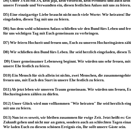
D4) Unser JA ist ein JA, kein jaja, kein vielleicht, kein eventuell und auch kein
unsere Freunde und Verwandten ein, diesen festlichen Anlass mit uns zu feiern.
D5) Eine einzigartige Liebe braucht nicht noch viele Worte: Wir heiraten! Ihr
eingeladen, diesen Tag mit uns zu feiern.
D6) Aus dem wohl schönsten Anlass schließen wir den Bund fürs Leben und fre
für uns wichtigen Tag mit Euch gemeinsam zu verbringen.
D7) Wir feiern Hochzeit und freuen uns, Euch zu unseren Hochzeitsgästen zähl
D8) Wir schließen den Bund fürs Leben. Ihr seid herzlich eingeladen, diesen Ta
D9) Unser gemeinsamer Lebensweg beginnt. Wir würden uns sehr freuen, mit 
unsere Ehe festlich zu feiern.
D10) Ein Mensch für sich allein ist nichts, zwei Menschen, die zusammengehör
freuen uns, mit Euch den Start in unsere Ehe festlich zu feiern.
D11) Ab jetzt leben wir unseren Traum gemeinsam. Wir würden uns freuen, E
Hochzeitsgästen zählen zu dürfen.
D12) Unser Glück wird nun vollkommen "Wir heiraten" Ihr seid herzlich eing
mit uns zu feiern.
D13) Nun ist es soweit, wir bleiben zusammen für ewige Zeit. Jetzt heißt es: G
Zukunft gehen und nicht nur an guten, sondern auch an schlechten Tagen einan
Wir laden Euch zu diesem schönen Ereignis ein, Ihr sollt unsere Gäste sein.