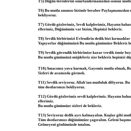
T5) Düğün törenlerini onurlandırmanızdan sonsuz mutl
T6) Bu mutlu anımızı bizimle beraber Paylaşmanızdan 
bekliyoruz.
T7) Gördü gözlerimiz, Sevdi kalplerimiz, Hayatın baharı
ellerimiz, Düğünümüz var bizim, Hepinizi bekleriz.
T8) Sevdik birbirimizi Evlendirin dedik bizi kırmadıla
Yapıyorlar düğünümüzü Bu mutlu günümüze Bekleriz he
T9) Sevdik güvendik birbirimize karar verdik ömür boy
Bu mutlu günümüzü müjdeleriz size bekleriz hepinizi d
T10) Amacımız yuva kurmak, Gayemiz mutlu olmak, B
Sizleri de aramızda görmek.
T11) Sevdik seviyoruz. Allah`tan mutluluk diliyoruz. B
tüm dostlarımızı bekliyoruz.
T12) Gördü gözlerimiz sevdi kalplerimiz. Hayatın bahar
ellerimiz.
Bu mutlu günümüze sizleri de bekleriz.
T13) Seviyoruz dedik ayrı kalmayalım. Kuşlar gibi mutl
Tüm dostlarımızı düğünümüze çagıralım. Geleni başımız
Gelmeyeni gönlümüzde tutalım.