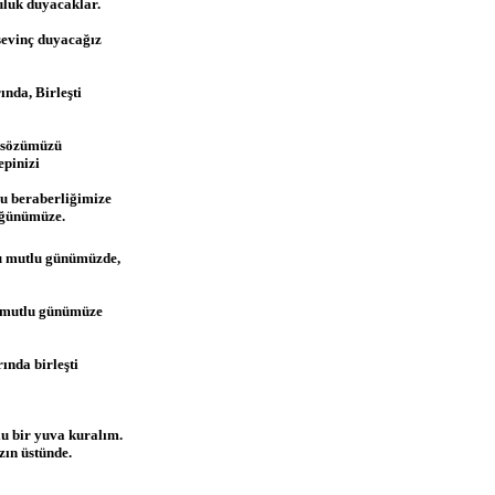
uluk duyacaklar.
sevinç duyacağız
nda, Birleşti
r sözümüzü
pinizi
u beraberliğimize
üğünümüze.
u mutlu günümüzde,
u mutlu günümüze
ında birleşti
u bir yuva kuralım.
ın üstünde.