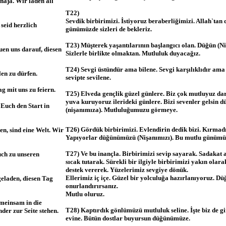
 naja. Wir laden all
T22)
Sevdik birbirimizi. İstiyoruz beraberliğimizi. Allah`tan
 seid herzlich
günümüzde sizleri de bekleriz.
T23) Müşterek yaşantılarının başlangıcı olan. Düğün (Ni
uen uns darauf, diesen
Sizlerle birlikte olmaktan. Mutluluk duyacağız.
T24) Sevgi üstündür ama bilene. Sevgi karşılıklıdır ama
en zu dürfen.
sevipte sevilene.
g mit uns zu feiern.
T25) Elveda gençlik güzel günlere. Biz çok mutluyuz darı
yuva kuruyoruz ilerideki günlere. Bizi sevenler gelsin
Euch den Start in
(nişanımıza). Mutluluğumuzu görmeye.
T26) Gördük birbirimizi. Evlendirin dedik bizi. Kırmad
en, sind eine Welt. Wir
Yapıyorlar düğünümüzü (Nişanımızı). Bu mutlu günümüzd
T27) Ve bu inançla. Birbirimizi sevip sayarak. Sadakat a
uch zu unseren
sıcak tutarak. Sürekli bir ilgiyle birbirimizi yakın olara
destek vererek. Yüzelerimiz sevgiye dönük.
Ellerimiz iç içe. Güzel bir yolculuğa hazırlanıyoruz. Dü
eladen, diesen Tag
onurlandırırsanız.
Mutlu oluruz.
emeinsam in die
T28) Kaptırdık gönlümüzü mutluluk seline. İşte biz de g
der zur Seite stehen.
evine. Bütün dostlar buyursun düğünümüze.