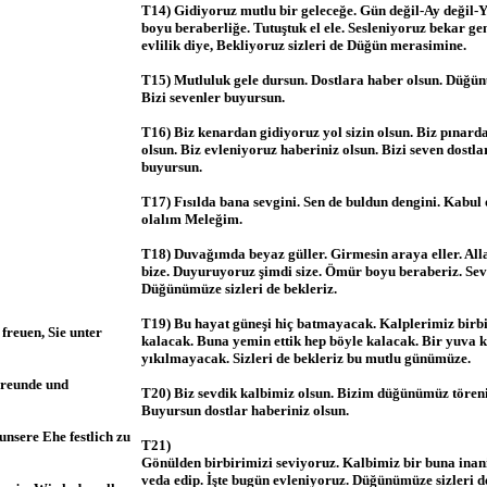
T14) Gidiyoruz mutlu bir geleceğe. Gün değil-Ay değil-Y
boyu beraberliğe. Tutuştuk el ele. Sesleniyoruz bekar ge
evlilik diye, Bekliyoruz sizleri de Düğün merasimine.
T15) Mutluluk gele dursun. Dostlara haber olsun. Düğü
Bizi sevenler buyursun.
T16) Biz kenardan gidiyoruz yol sizin olsun. Biz pınarda
olsun. Biz evleniyoruz haberiniz olsun. Bizi seven dost
buyursun.
T17) Fısılda bana sevgini. Sen de buldun dengini. Kabul 
olalım Meleğim.
T18) Duvağımda beyaz güller. Girmesin araya eller. Alla
bize. Duyuruyoruz şimdi size. Ömür boyu beraberiz. Sev
Düğünümüze sizleri de bekleriz.
T19) Bu hayat güneşi hiç batmayacak. Kalplerimiz birbi
freuen, Sie unter
kalacak. Buna yemin ettik hep böyle kalacak. Bir yuva 
yıkılmayacak. Sizleri de bekleriz bu mutlu günümüze.
Freunde und
T20) Biz sevdik kalbimiz olsun. Bizim düğünümüz tören
Buyursun dostlar haberiniz olsun.
unsere Ehe festlich zu
T21)
Gönülden birbirimizi seviyoruz. Kalbimiz bir buna inan
veda edip. İşte bugün evleniyoruz. Düğünümüze sizleri d